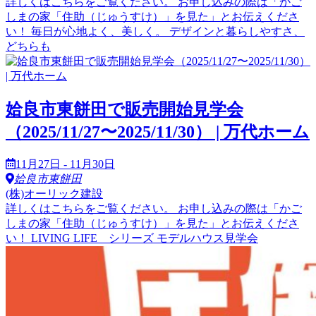
詳しくはこちらをご覧ください。 お申し込みの際は「かご
しまの家「住助（じゅうすけ）」を見た」とお伝えくださ
い！ 毎日が心地よく、美しく。 デザインと暮らしやすさ、
どちらも
姶良市東餅田で販売開始見学会
（2025/11/27〜2025/11/30） | 万代ホーム
11月27日 - 11月30日
姶良市東餅田
(株)オーリック建設
詳しくはこちらをご覧ください。 お申し込みの際は「かご
しまの家「住助（じゅうすけ）」を見た」とお伝えくださ
い！ LIVING LIFE シリーズ モデルハウス見学会