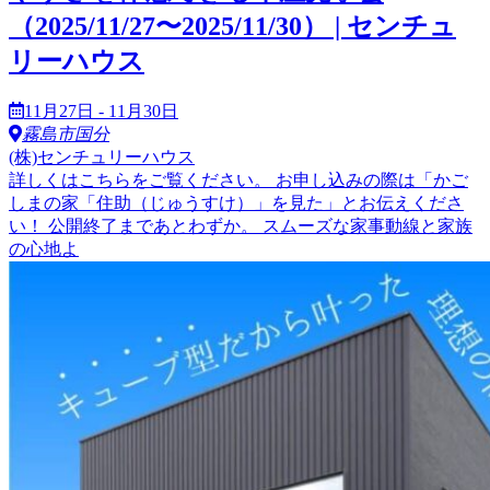
（2025/11/27〜2025/11/30） | センチュ
リーハウス
11月27日 - 11月30日
霧島市国分
(株)センチュリーハウス
詳しくはこちらをご覧ください。 お申し込みの際は「かご
しまの家「住助（じゅうすけ）」を見た」とお伝えくださ
い！ 公開終了まであとわずか。 スムーズな家事動線と家族
の心地よ