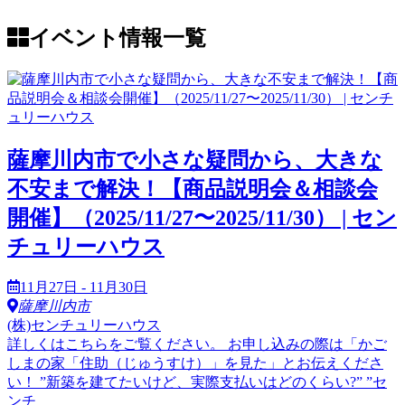
イベント情報一覧
薩摩川内市で小さな疑問から、大きな
不安まで解決！【商品説明会＆相談会
開催】（2025/11/27〜2025/11/30） | セン
チュリーハウス
11月27日 - 11月30日
薩摩川内市
(株)センチュリーハウス
詳しくはこちらをご覧ください。 お申し込みの際は「かご
しまの家「住助（じゅうすけ）」を見た」とお伝えくださ
い！ ”新築を建てたいけど、実際支払いはどのくらい?” ”セ
ンチ