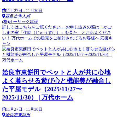
11月27日 - 11月30日
霧島市隼人町
(株)オーリック建設
詳しくはこちらをご覧ください。 お申し込みの際は「かご
しまの家「住助（じゅうすけ）」を見た」とお伝えくださ
い！ 万代ホームでの建売をご検討されてるお客様へ 応援キ
ャン
姶良市東餅田でペットと人が共に心地
よく暮らせる遊び心と機能美が融合し
た平屋モデル（2025/11/27〜
2025/11/30） | 万代ホーム
11月27日 - 11月30日
姶良市東餅田