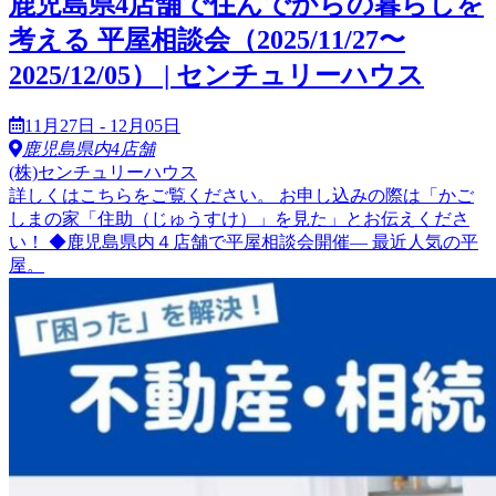
鹿児島県4店舗で住んでからの暮らしを
考える 平屋相談会（2025/11/27〜
2025/12/05） | センチュリーハウス
11月27日 - 12月05日
鹿児島県内4店舗
(株)センチュリーハウス
詳しくはこちらをご覧ください。 お申し込みの際は「かご
しまの家「住助（じゅうすけ）」を見た」とお伝えくださ
い！ ◆鹿児島県内４店舗で平屋相談会開催― 最近人気の平
屋。