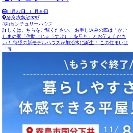
11月27日 - 11月30日
姶良市加治木町
(株)センチュリーハウス
詳しくはこちらをご覧ください。 お申し込みの際は「かご
しまの家「住助（じゅうすけ）」を見た」とお伝えくださ
い！ 待望の新モデルハウスが加治木に誕生！ この住まいは
「毎