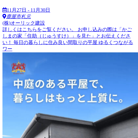
11月27日 - 11月30日
鹿屋市札元
(株)オーリック建設
詳しくはこちらをご覧ください。 お申し込みの際は「かご
しまの家「住助（じゅうすけ）」を見た」とお伝えくださ
い！ 毎日の暮らしに住み良い間取りの平屋 ゆるくつながる
ワー