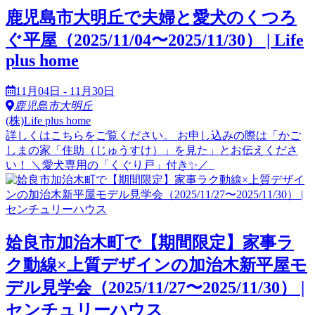
鹿児島市大明丘で夫婦と愛犬のくつろ
ぐ平屋（2025/11/04〜2025/11/30） | Life
plus home
11月04日 - 11月30日
鹿児島市大明丘
(株)Life plus home
詳しくはこちらをご覧ください。 お申し込みの際は「かご
しまの家「住助（じゅうすけ）」を見た」とお伝えくださ
い！ ＼愛犬専用の「くぐり戸」付き✨／
姶良市加治木町で【期間限定】家事ラ
ク動線×上質デザインの加治木新平屋モ
デル見学会（2025/11/27〜2025/11/30） |
センチュリーハウス