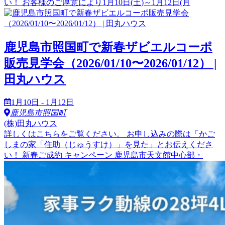
い！ お客様のご厚意により1月10日(土)～1月12日(月
鹿児島市照国町で新春ザビエルコーポ
販売見学会（2026/01/10〜2026/01/12） |
田丸ハウス
1月10日 - 1月12日
鹿児島市照国町
(株)田丸ハウス
詳しくはこちらをご覧ください。 お申し込みの際は「かご
しまの家「住助（じゅうすけ）」を見た」とお伝えくださ
い！ 新春ご成約 キャンペーン 鹿児島市天文館中心部・