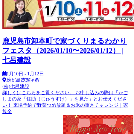
鹿児島市卸本町で家づくりまるわかり
フェスタ（2026/01/10〜2026/01/12） |
七呂建設
1月10日 - 1月12日
鹿児島市卸本町
(株)七呂建設
詳しくはこちらをご覧ください。 お申し込みの際は「かご
しまの家「住助（じゅうすけ）」を見た」とお伝えくださ
い！ 来場予約で野菜つめ放題＆お米の重さチャレンジ｜家
族全