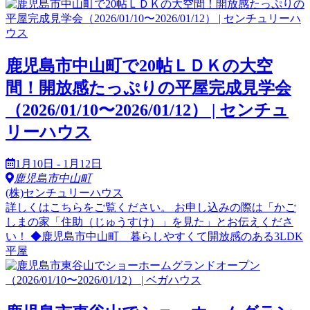
鹿児島市中山町で20帖ＬＤＫの大空
間！開放感たっぷりの平屋完成見学会
（2026/01/10〜2026/01/12） | センチュ
リーハウス
1月10日 - 1月12日
鹿児島市中山町
(株)センチュリーハウス
詳しくはこちらをご覧ください。 お申し込みの際は「かご
しまの家「住助（じゅうすけ）」を見た」とお伝えくださ
い！ ◆鹿児島市中山町 暮らしやすくて開放感のある3LDK
平屋