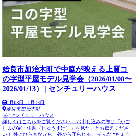
姶良市加治木町で中庭が映える上質コ
の字型平屋モデル見学会（2026/01/08〜
2026/01/13） | センチュリーハウス
1月08日 - 1月13日
姶良市加治木町
(株)センチュリーハウス
詳しくはこちらをご覧ください。 お申し込みの際は「かご
しまの家「住助（じゅうすけ）」を見た」とお伝えくださ
い！ 外にひらきながら、外から守られる。 そんな “ちょう