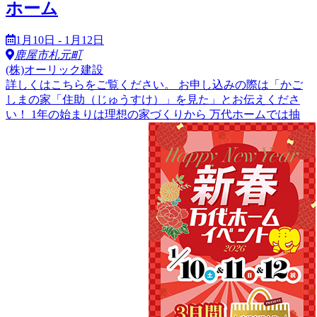
ホーム
1月10日 - 1月12日
鹿屋市札元町
(株)オーリック建設
詳しくはこちらをご覧ください。 お申し込みの際は「かご
しまの家「住助（じゅうすけ）」を見た」とお伝えくださ
い！ 1年の始まりは理想の家づくりから 万代ホームでは抽