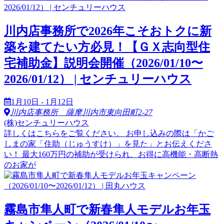
川内店事務所で2026年こそおトクに新
築を建てたい方必見！【ＧＸ志向型住
宅補助金】説明会開催（2026/01/10〜
2026/01/12） | センチュリーハウス
1月10日 - 1月12日
川内店事務所 薩摩川内市東向田町2-27
(株)センチュリーハウス
詳しくはこちらをご覧ください。 お申し込みの際は「かご
しまの家「住助（じゅうすけ）」を見た」とお伝えくださ
い！ 最大160万円の補助が受けられ、お得に高機能・高断熱
のお家が
霧島市隼人町で新春隼人モデルお年玉