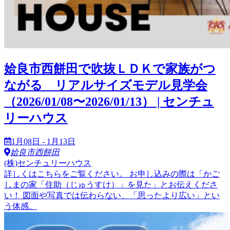
姶良市西餅田で吹抜ＬＤＫで家族がつ
ながる リアルサイズモデル見学会
（2026/01/08〜2026/01/13） | センチュ
リーハウス
1月08日 - 1月13日
姶良市西餅田
(株)センチュリーハウス
詳しくはこちらをご覧ください。 お申し込みの際は「かご
しまの家「住助（じゅうすけ）」を見た」とお伝えくださ
い！ 図面や写真では伝わらない、「思ったより広い」とい
う体感。