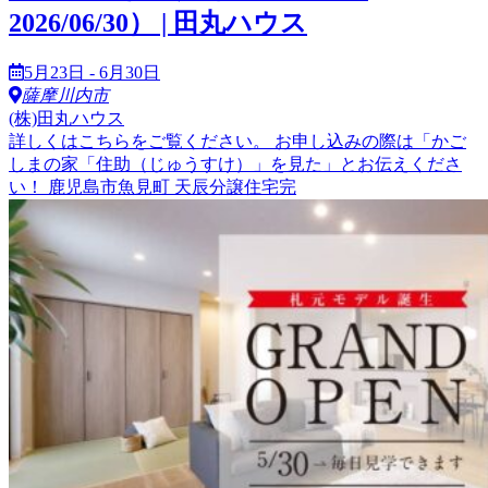
2026/06/30） | 田丸ハウス
5月23日 - 6月30日
薩摩川内市
(株)田丸ハウス
詳しくはこちらをご覧ください。 お申し込みの際は「かご
しまの家「住助（じゅうすけ）」を見た」とお伝えくださ
い！ 鹿児島市魚見町 天辰分譲住宅完