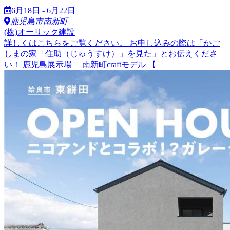
6月18日 - 6月22日
鹿児島市南新町
(株)オーリック建設
詳しくはこちらをご覧ください。 お申し込みの際は「かご
しまの家「住助（じゅうすけ）」を見た」とお伝えくださ
い！ 鹿児島展示場 南新町craftモデル 【