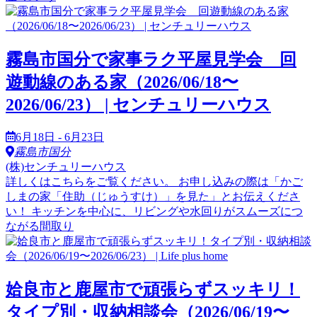
霧島市国分で家事ラク平屋見学会 回
遊動線のある家（2026/06/18〜
2026/06/23） | センチュリーハウス
6月18日 - 6月23日
霧島市国分
(株)センチュリーハウス
詳しくはこちらをご覧ください。 お申し込みの際は「かご
しまの家「住助（じゅうすけ）」を見た」とお伝えくださ
い！ キッチンを中心に、リビングや水回りがスムーズにつ
ながる間取り
姶良市と鹿屋市で頑張らずスッキリ！
タイプ別・収納相談会（2026/06/19〜