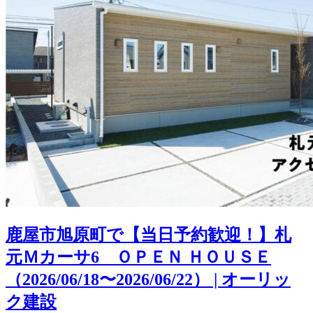
鹿屋市旭原町で【当日予約歓迎！】札
元Ｍカーサ6 ＯＰＥＮ ＨＯＵＳＥ
（2026/06/18〜2026/06/22） | オーリッ
ク建設