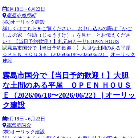
6月18日 - 6月22日
鹿屋市旭原町
(株)オーリック建設
詳しくはこちらをご覧ください。 お申し込みの際は「かご
しまの家「住助（じゅうすけ）」を見た」とお伝えくださ
い！ 【当日予約歓迎！】札元Mカーサ6 OPEN HOUS
霧島市国分で【当日予約歓迎！】大胆
な土間のある平屋 ＯＰＥＮ ＨＯＵＳ
Ｅ（2026/06/18〜2026/06/22） | オーリッ
ク建設
6月18日 - 6月22日
霧島市国分
(株)オーリック建設