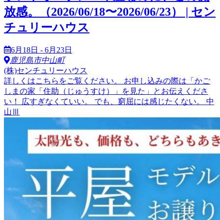
放感。（2026/06/18〜2026/06/23） | セン
チュリーハウス
6月18日 - 6月23日
鹿児島市中山町
(株)センチュリーハウス
詳しくはこちらをご覧ください。 お申し込みの際は「かご
しまの家「住助（じゅうすけ）」を見た」とお伝えくださ
い！ 広すぎなくていい。 でも、窮屈には感じたくない。 中
山Ⅲ