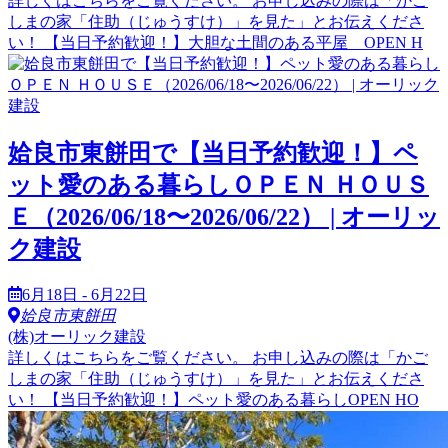
詳しくはこちらをご覧ください。 お申し込みの際は「かご
しまの家「住助（じゅうすけ）」を見た」とお伝えくださ
い！ 【当日予約歓迎！】大胆な土間のある平屋 OPEN H
姶良市東餅田で【当日予約歓迎！】ペ
ット愛のある暮らしＯＰＥＮ ＨＯＵＳ
Ｅ（2026/06/18〜2026/06/22） | オーリッ
ク建設
6月18日 - 6月22日
姶良市東餅田
(株)オーリック建設
詳しくはこちらをご覧ください。 お申し込みの際は「かご
しまの家「住助（じゅうすけ）」を見た」とお伝えくださ
い！ 【当日予約歓迎！】ペット愛のある暮らしOPEN HO