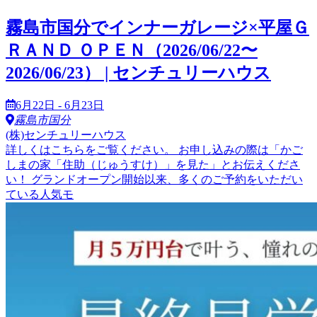
霧島市国分でインナーガレージ×平屋Ｇ
ＲＡＮＤ ＯＰＥＮ（2026/06/22〜
2026/06/23） | センチュリーハウス
6月22日 - 6月23日
霧島市国分
(株)センチュリーハウス
詳しくはこちらをご覧ください。 お申し込みの際は「かご
しまの家「住助（じゅうすけ）」を見た」とお伝えくださ
い！ グランドオープン開始以来、多くのご予約をいただい
ている人気モ