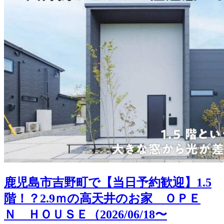
鹿児島市吉野町で【当日予約歓迎】1.5
階！？2.9ｍの高天井のお家 ＯＰＥ
Ｎ ＨＯＵＳＥ（2026/06/18〜