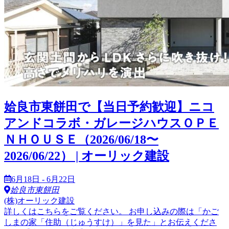
姶良市東餅田で【当日予約歓迎】ニコ
アンドコラボ・ガレージハウスＯＰＥ
ＮＨＯＵＳＥ（2026/06/18〜
2026/06/22） | オーリック建設
6月18日 - 6月22日
姶良市東餅田
(株)オーリック建設
詳しくはこちらをご覧ください。 お申し込みの際は「かご
しまの家「住助（じゅうすけ）」を見た」とお伝えくださ