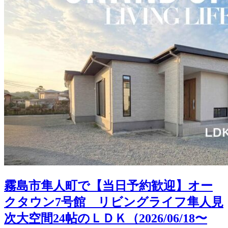
霧島市隼人町で【当日予約歓迎】オー
クタウン7号館 リビングライフ隼人見
次大空間24帖のＬＤＫ（2026/06/18〜