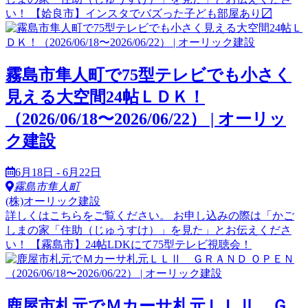
い！ 【姶良市】インスタでバズった子ども部屋あり〼
霧島市隼人町で75型テレビでも小さく
見える大空間24帖ＬＤＫ！
（2026/06/18〜2026/06/22） | オーリッ
ク建設
6月18日 - 6月22日
霧島市隼人町
(株)オーリック建設
詳しくはこちらをご覧ください。 お申し込みの際は「かご
しまの家「住助（じゅうすけ）」を見た」とお伝えくださ
い！ 【霧島市】24帖LDKにて75型テレビ視聴会！
鹿屋市札元でＭカーサ札元ＬＬⅡ Ｇ