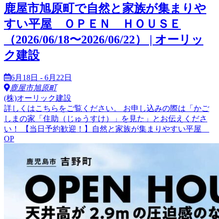
鹿屋市旭原町で自然と家族が集まりや
すい平屋 ＯＰＥＮ ＨＯＵＳＥ
（2026/06/18〜2026/06/22） | オーリッ
ク建設
6月18日 - 6月22日
鹿屋市旭原町
(株)オーリック建設
詳しくはこちらをご覧ください。 お申し込みの際は「かご
しまの家「住助（じゅうすけ）」を見た」とお伝えくださ
い！ 【当日予約歓迎！】自然と家族が集まりやすい平屋
OP