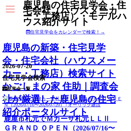
鹿児島の住宅見学会・住
宅会社（ハウスメーカ
ー・工務店）・モデルハ
ウス紹介サイト
住宅見学会をカレンダーで検索！→
鹿児島の新築・住宅見学
会・住宅会社（ハウスメー
2026-07-20
カー・工務店）検索サイト
住宅見学会検索
かごしまの家 住助｜調査会
見学会一覧
社が厳選した鹿児島の住宅
紹介ポータルサイト
鹿屋市札元でＭカーサ札元ＬＬⅡ
ＧＲＡＮＤ ＯＰＥＮ（2026/07/16〜