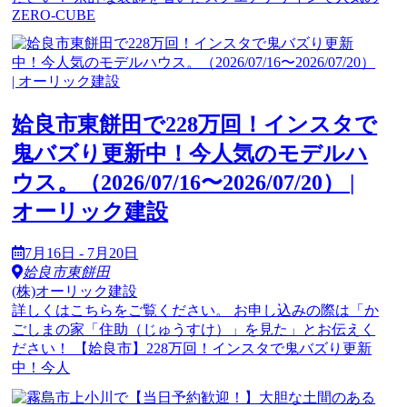
ZERO-CUBE
姶良市東餅田で228万回！インスタで
鬼バズり更新中！今人気のモデルハ
ウス。（2026/07/16〜2026/07/20） |
オーリック建設
7月16日 - 7月20日
姶良市東餅田
(株)オーリック建設
詳しくはこちらをご覧ください。 お申し込みの際は「か
ごしまの家「住助（じゅうすけ）」を見た」とお伝えく
ださい！ 【姶良市】228万回！インスタで鬼バズり更新
中！今人