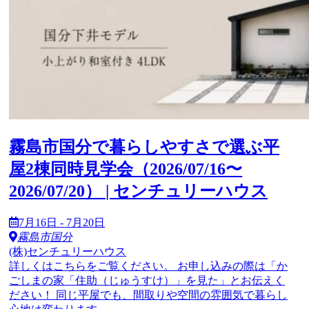
霧島市国分で暮らしやすさで選ぶ平
屋2棟同時見学会（2026/07/16〜
2026/07/20） | センチュリーハウス
7月16日 - 7月20日
霧島市国分
(株)センチュリーハウス
詳しくはこちらをご覧ください。 お申し込みの際は「か
ごしまの家「住助（じゅうすけ）」を見た」とお伝えく
ださい！ 同じ平屋でも、間取りや空間の雰囲気で暮らし