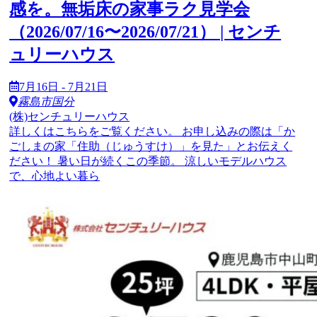
感を。無垢床の家事ラク見学会
（2026/07/16〜2026/07/21） | センチ
ュリーハウス
7月16日 - 7月21日
霧島市国分
(株)センチュリーハウス
詳しくはこちらをご覧ください。 お申し込みの際は「か
ごしまの家「住助（じゅうすけ）」を見た」とお伝えく
ださい！ 暑い日が続くこの季節。 涼しいモデルハウス
で、心地よい暮ら