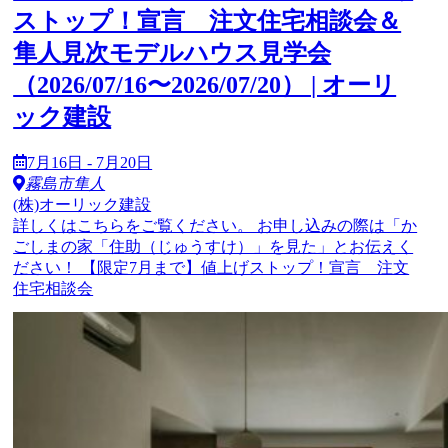
ストップ！宣言 注文住宅相談会＆
隼人見次モデルハウス見学会
（2026/07/16〜2026/07/20） | オーリ
ック建設
7月16日 - 7月20日
霧島市隼人
(株)オーリック建設
詳しくはこちらをご覧ください。 お申し込みの際は「か
ごしまの家「住助（じゅうすけ）」を見た」とお伝えく
ださい！ 【限定7月まで】値上げストップ！宣言 注文
住宅相談会