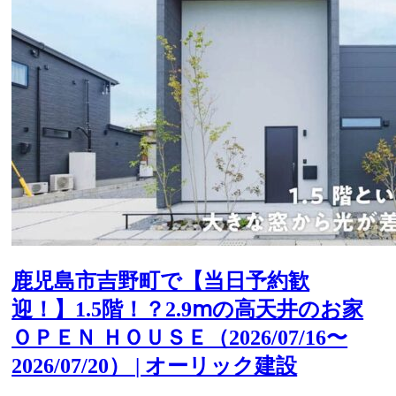
鹿児島市吉野町で【当日予約歓
迎！】1.5階！？2.9ⅿの高天井のお家
ＯＰＥＮ ＨＯＵＳＥ（2026/07/16〜
2026/07/20） | オーリック建設