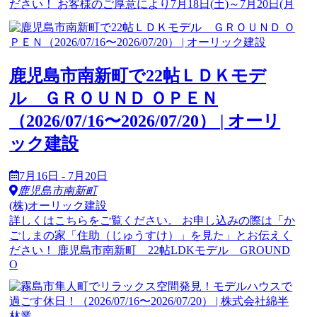
ださい！ お客様のご厚意により7月18日(土)～7月20日(月
鹿児島市南新町で22帖ＬＤＫモデ
ル ＧＲＯＵＮＤ ＯＰＥＮ
（2026/07/16〜2026/07/20） | オーリ
ック建設
7月16日 - 7月20日
鹿児島市南新町
(株)オーリック建設
詳しくはこちらをご覧ください。 お申し込みの際は「か
ごしまの家「住助（じゅうすけ）」を見た」とお伝えく
ださい！ 鹿児島市南新町 22帖LDKモデル GROUND
O