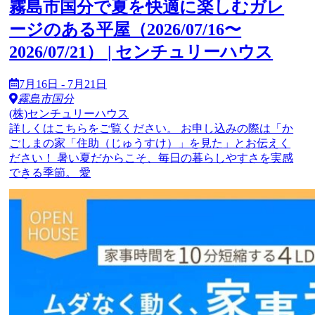
霧島市国分で夏を快適に楽しむガレ
ージのある平屋（2026/07/16〜
2026/07/21） | センチュリーハウス
7月16日 - 7月21日
霧島市国分
(株)センチュリーハウス
詳しくはこちらをご覧ください。 お申し込みの際は「か
ごしまの家「住助（じゅうすけ）」を見た」とお伝えく
ださい！ 暑い夏だからこそ、毎日の暮らしやすさを実感
できる季節。 愛