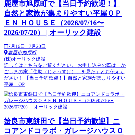
鹿屋市旭原町で【当日予約歓迎！】
自然と家族が集まりやすい平屋ＯＰ
ＥＮ ＨＯＵＳＥ（2026/07/16〜
2026/07/20） | オーリック建設
7月16日 - 7月20日
鹿屋市旭原町
(株)オーリック建設
詳しくはこちらをご覧ください。 お申し込みの際は「か
ごしまの家「住助（じゅうすけ）」を見た」とお伝えく
ださい！ 【当日予約歓迎！】自然と家族が集まりやすい
平屋 OP
姶良市東餅田で【当日予約歓迎】ニ
コアンドコラボ・ガレージハウスＯ