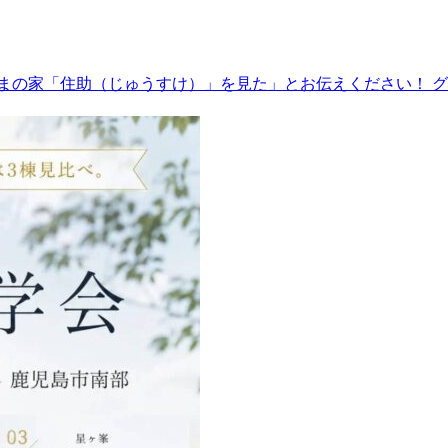
まの家「住助（じゅうすけ）」を見た」とお伝えください！ グ