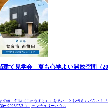
学会 夏も心地よい開放空間（2026/07/3
まの家「住助（じゅうすけ）」を見た」とお伝えください！ 「