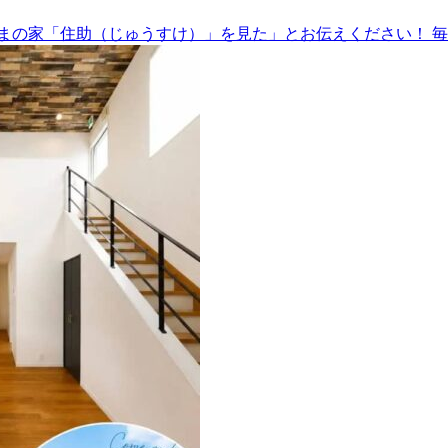
まの家「住助（じゅうすけ）」を見た」とお伝えください！ 毎