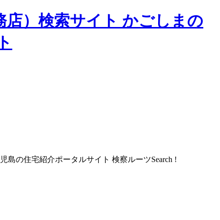
務店）検索サイト かごしまの
ト
Search !