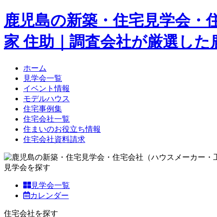
鹿児島の新築・住宅見学会・
家 住助｜調査会社が厳選し
ホーム
見学会一覧
イベント情報
モデルハウス
住宅事例集
住宅会社一覧
住まいのお役立ち情報
住宅会社資料請求
見学会を探す
見学会一覧
カレンダー
住宅会社を探す