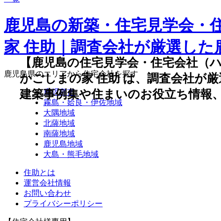
鹿児島の新築・住宅見学会・
家 住助｜調査会社が厳選し
【鹿児島の住宅見学会・住宅会社（
鹿児島県のエリアから住宅会社を探す
かごしまの家 住助 は、調査会社が
鹿児島市
建築事例集や住まいのお役立ち情報
霧島・姶良・伊佐地域
大隅地域
北薩地域
南薩地域
鹿児島地域
大島・熊毛地域
住助とは
運営会社情報
お問い合わせ
プライバシーポリシー