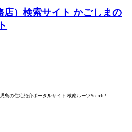
務店）検索サイト かごしまの
ト
Search !