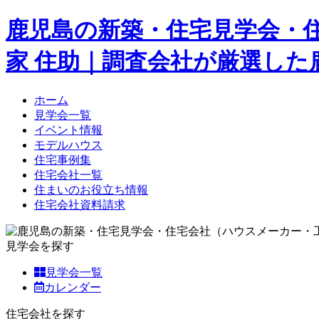
鹿児島の新築・住宅見学会・
家 住助｜調査会社が厳選し
ホーム
見学会一覧
イベント情報
モデルハウス
住宅事例集
住宅会社一覧
住まいのお役立ち情報
住宅会社資料請求
見学会を探す
見学会一覧
カレンダー
住宅会社を探す