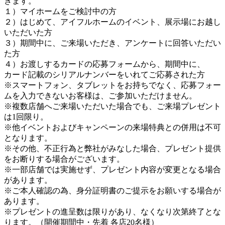
きます。
１）マイホームをご検討中の方
２）はじめて、アイフルホームのイベント、展示場にお越し
いただいた方
３）期間中に、ご来場いただき、アンケートに回答いただい
た方
４）お渡しするカードの応募フォームから、期間中に、
カード記載のシリアルナンバーをいれてご応募された方
※スマートフォン、タブレットをお持ちでなく、応募フォー
ムを入力できないお客様は、ご参加いただけません。
※複数店舗へご来場いただいた場合でも、ご来場プレゼント
は1回限り。
※他イベントおよびキャンペーンの来場特典との併用は不可
となります。
※その他、不正行為と弊社がみなした場合、プレゼント提供
をお断りする場合がございます。
※一部店舗では実施せず、プレゼント内容が変更となる場合
があります。
※ご本人確認の為、身分証明書のご提示をお願いする場合が
あります。
※プレゼントの進呈数は限りがあり、なくなり次第終了とな
ります。（開催期間中・先着 各店20名様）