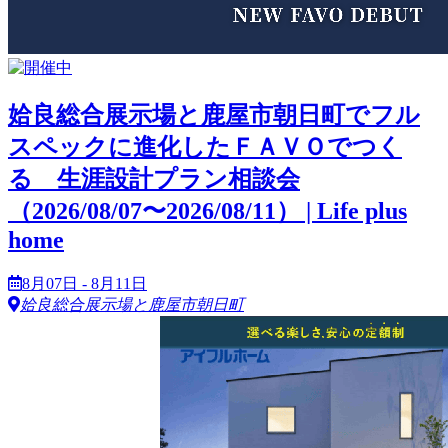
姶良総合展示場と鹿屋市朝日町でフル
スペックに進化したＦＡＶＯでつく
る 生涯設計プラン相談会
（2026/08/07〜2026/08/11） | Life plus
home
8月07日 - 8月11日
姶良総合展示場と鹿屋市朝日町