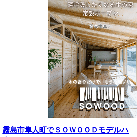
霧島市隼人町でＳＯＷＯＯＤモデルハ