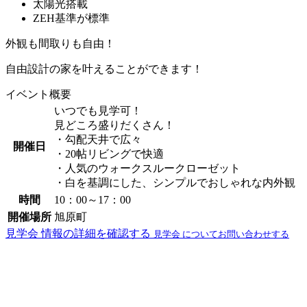
太陽光搭載
ZEH基準が標準
外観も間取りも自由！
自由設計の家を叶えることができます！
イベント概要
いつでも見学可！
見どころ盛りだくさん！
・勾配天井で広々
開催日
・20帖リビングで快適
・人気のウォークスルークローゼット
・白を基調にした、シンプルでおしゃれな内外観
時間
10：00～17：00
開催場所
旭原町
見学会 情報の詳細を確認する
見学会 についてお問い合わせする