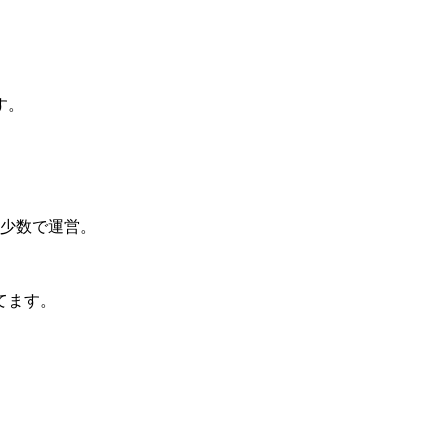
す。
も少数で運営。
てます。