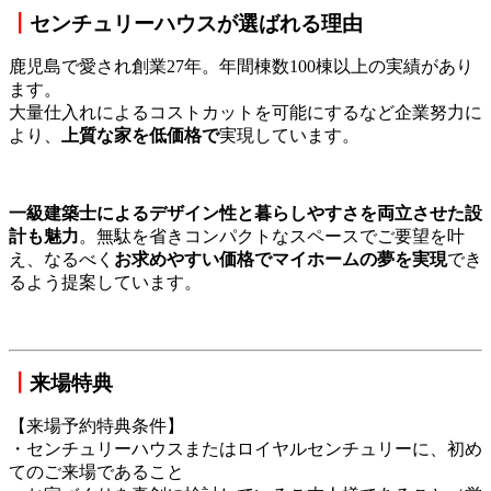
┃
センチュリー
ハウスが選ばれる理由
鹿児島で愛され創業27年。年間棟数100棟以上の実績があり
ます。
大量仕入れによるコストカットを可能にするなど企業努力に
より、
上質な家を低価格で
実現しています。
一級建築士によるデザイン性と暮らしやすさを両立させた設
計も魅力
。無駄を省きコンパクトなスペースでご要望を叶
え、なるべく
お求めやすい価格でマイホームの夢を実現
でき
るよう提案しています。
┃
来場特典
【来場予約特典条件】
・センチュリーハウスまたはロイヤルセンチュリーに、初め
てのご来場であること