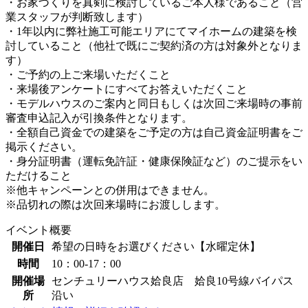
・お家づくりを真剣に検討しているご本人様であること（営
業スタッフが判断致します）
・1年以内に弊社施工可能エリアにてマイホームの建築を検
討していること（他社で既にご契約済の方は対象外となりま
す）
・ご予約の上ご来場いただくこと
・来場後アンケートにすべてお答えいただくこと
・モデルハウスのご案内と同日もしくは次回ご来場時の事前
審査申込記入が引換条件となります。
・全額自己資金での建築をご予定の方は自己資金証明書をご
掲示ください。
・身分証明書（運転免許証・健康保険証など）のご提示をい
ただけること
※他キャンペーンとの併用はできません。
※品切れの際は次回来場時にお渡しします。
イベント概要
開催日
希望の日時をお選びください【水曜定休】
時間
10：00-17：00
開催場
センチュリーハウス姶良店 姶良10号線バイパス
所
沿い