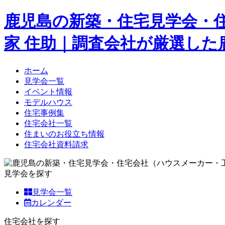
鹿児島の新築・住宅見学会・
家 住助｜調査会社が厳選し
ホーム
見学会一覧
イベント情報
モデルハウス
住宅事例集
住宅会社一覧
住まいのお役立ち情報
住宅会社資料請求
見学会を探す
見学会一覧
カレンダー
住宅会社を探す