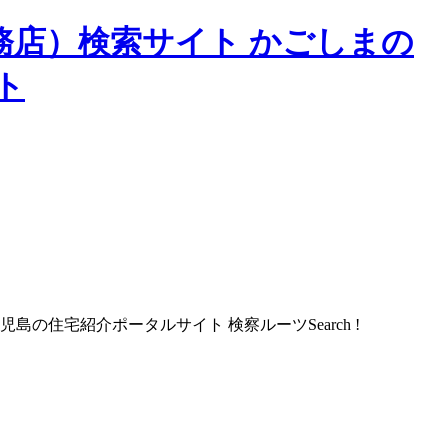
務店）検索サイト かごしまの
ト
Search !