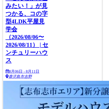
みたい！」が見
つかる、コの字
型4LDK平屋見
学会
（2026/08/06〜
2026/08/11） | セ
ンチュリーハウ
ス
8月06日 - 8月11日
鹿児島市吉野