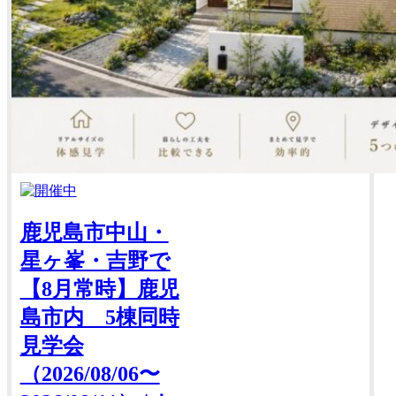
鹿児島市中山・
星ヶ峯・吉野で
【8月常時】鹿児
島市内 5棟同時
見学会
（2026/08/06〜