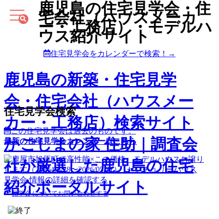
鹿児島の住宅見学会・住
宅会社（ハウスメーカ
ー・工務店）・モデルハ
ウス紹介サイト
住宅見学会をカレンダーで検索！→
鹿児島の新築・住宅見学
会・住宅会社（ハウスメー
住宅見学会検索
カー・工務店）検索サイト
この住宅見学会は過去のものです。
かごしまの家 住助｜調査会
最新の住宅見学会カレンダーはこちら
社が厳選した鹿児島の住宅
見学会 情報の詳細を確認する
紹介ポータルサイト
見学会 についてお問い合わせする