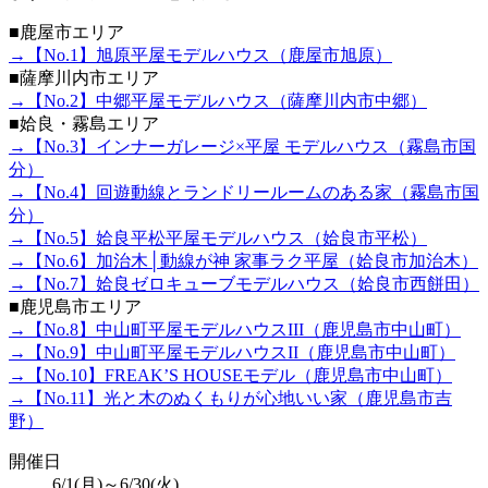
■鹿屋市エリア
→【No.1】旭原平屋モデルハウス（鹿屋市旭原）
■薩摩川内市エリア
→【No.2】中郷平屋モデルハウス（薩摩川内市中郷）
■姶良・霧島エリア
→【No.3】インナーガレージ×平屋 モデルハウス（霧島市国
分）
→【No.4】回遊動線とランドリールームのある家（霧島市国
分）
→【No.5】姶良平松平屋モデルハウス（姶良市平松）
→【No.6】加治木│動線が神 家事ラク平屋（姶良市加治木）
→【No.7】姶良ゼロキューブモデルハウス（姶良市西餅田）
■鹿児島市エリア
→【No.8】中山町平屋モデルハウスIII（鹿児島市中山町）
→【No.9】中山町平屋モデルハウスII（鹿児島市中山町）
→【No.10】FREAK’S HOUSEモデル（鹿児島市中山町）
→【No.11】光と木のぬくもりが心地いい家（鹿児島市吉
野）
開催日
6/1(月)～6/30(火)