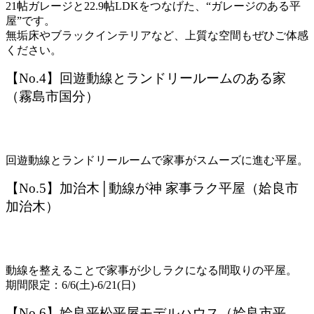
21帖ガレージと22.9帖LDKをつなげた、“ガレージのある平
屋”です。
無垢床やブラックインテリアなど、上質な空間もぜひご体感
ください。
【No.4】回遊動線とランドリールームのある家
（霧島市国分）
回遊動線とランドリールームで家事がスムーズに進む平屋。
【No.5】加治木│動線が神 家事ラク平屋（姶良市
加治木）
動線を整えることで家事が少しラクになる間取りの平屋。
期間限定：6/6(土)-6/21(日)
【No.6】姶良平松平屋モデルハウス（姶良市平