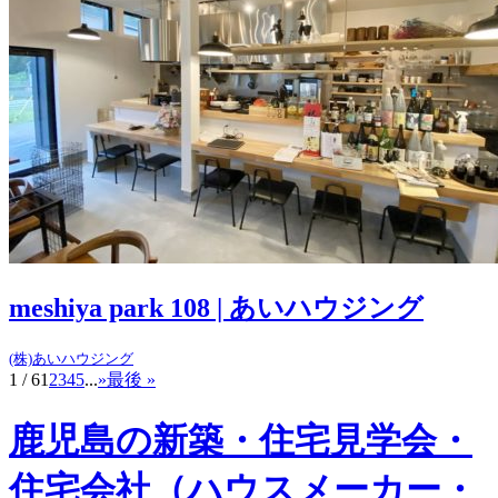
meshiya park 108 | あいハウジング
(株)あいハウジング
1 / 6
1
2
3
4
5
...
»
最後 »
鹿児島の新築・住宅見学会・
住宅会社（ハウスメーカー・