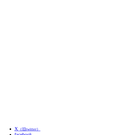
X
（旧twitter）
facebook