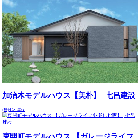
加治木モデルハウス【美朴】 | 七呂建設
(株)七呂建設
東開町モデルハウス 【ガレージライフ