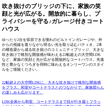
吹き抜けのブリッジの下に、家族の笑
顔と光が広がる。開放的に暮らし、プ
ライバシーを守る♪ガレージ付きコート
ハウス
ゆったり2台を収容できる憧れのビルトインガレージや、外
からの視線を遮りながら明るい光を取り込むパティオ、2本
の構造梁から成る吹き抜けのコミュニティブリッジ、大きな
吹き抜けで格別な開放感が味わえる22帖超えの大空間LDK
など、家族の笑顔と光が広がる開放的なコートハウス。先進
性と豊かなくつろぎを同時に味わえるオンリーワンのスタイ
ルをご堪能ください。
22帖超えの大空間LDKに、大きな吹き抜けで格別な開放感
をプラス。和室やコートテラスとのつながりで、家族団らん
の楽しみも広がります。
LDK全体から和室、コートテラスまで目が行き届くフラッ