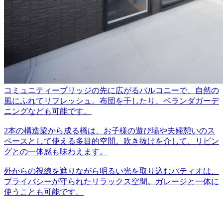
コミュニティーブリッジの先に広がるバルコニーで、自然の
風にふれてリフレッシュ。布団を干したり、ベランダガーデ
ニングなども可能です。
2本の構造梁から成る橋は、お子様の遊び場や夫婦憩いのス
ペースとして使える多目的空間。吹き抜けを介して、リビン
グとの一体感も味わえます。
外からの視線を遮りながら明るい光を取り込むパティオは、
プライバシーが守られたリラックス空間。ガレージと一体に
使うことも可能です。