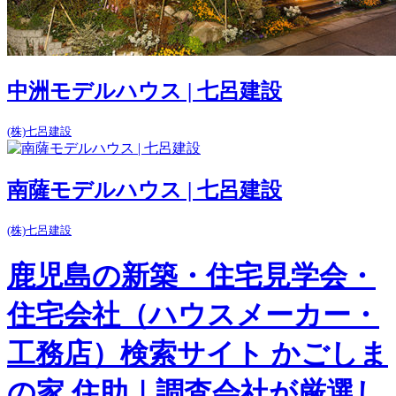
中洲モデルハウス | 七呂建設
(株)七呂建設
南薩モデルハウス | 七呂建設
(株)七呂建設
鹿児島の新築・住宅見学会・
住宅会社（ハウスメーカー・
工務店）検索サイト かごしま
の家 住助｜調査会社が厳選し