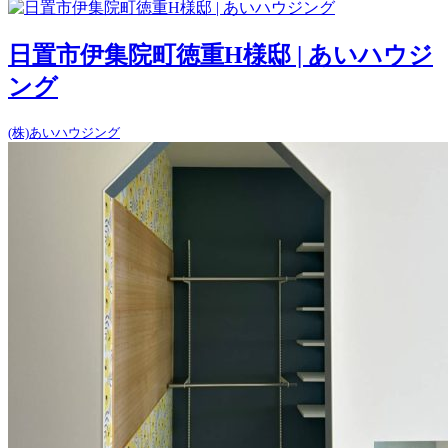
日置市伊集院町徳重H様邸 | あいハウジ
ング
(株)あいハウジング