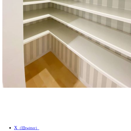
X
（旧twitter）